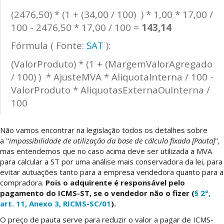
(2476,50) * (1 + (34,00 / 100) ) * 1,00 * 17,00 /
100 - 2476,50 * 17,00 / 100 =
143,14
Fórmula ( Fonte:
SAT
):
(ValorProduto) * (1 + (MargemValorAgregado
/ 100) ) * AjusteMVA * AliquotaInterna / 100 -
ValorProduto * AliquotasExternaOuInterna /
100
Não vamos encontrar na legislação todos os detalhes sobre
a "
impossibilidade de utilização da base de cálculo fixada [Pauta]
",
mas entendemos que no caso acima deve ser utilizada a MVA
para calcular a ST por uma análise mais conservadora da lei, para
evitar autuações tanto para a empresa vendedora quanto para a
compradora.
Pois o adquirente é responsável pelo
pagamento do ICMS-ST, se o vendedor não o fizer (
§ 2°,
art. 11, Anexo 3, RICMS-SC/01
).
O preço de pauta serve para reduzir o valor a pagar de ICMS-