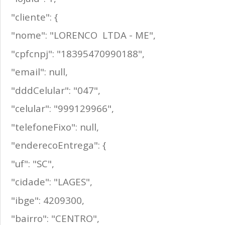
"cliente": {
"nome": "LORENCO LTDA - ME",
"cpfcnpj": "18395470990188",
"email": null,
"dddCelular": "047",
"celular": "999129966",
"telefoneFixo": null,
"enderecoEntrega": {
"uf": "SC",
"cidade": "LAGES",
"ibge": 4209300,
"bairro": "CENTRO",