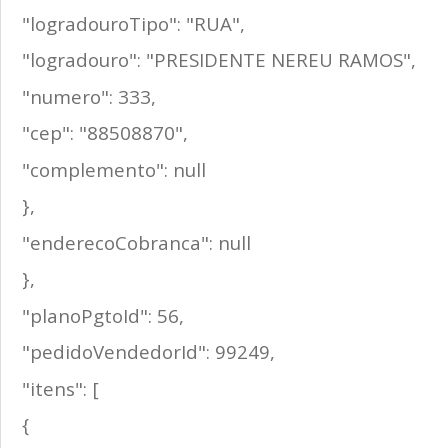
"logradouroTipo": "RUA",
"logradouro": "PRESIDENTE NEREU RAMOS",
"numero": 333,
"cep": "88508870",
"complemento": null
},
"enderecoCobranca": null
},
"planoPgtoId": 56,
"pedidoVendedorId": 99249,
"itens": [
{