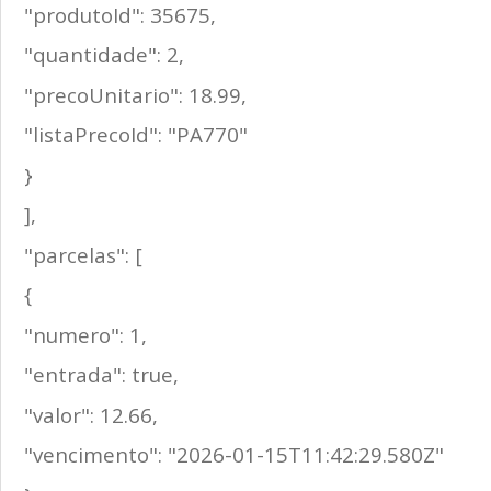
"produtoId": 35675,
"quantidade": 2,
"precoUnitario": 18.99,
"listaPrecoId": "PA770"
}
],
"parcelas": [
{
"numero": 1,
"entrada": true,
"valor": 12.66,
"vencimento": "2026-01-15T11:42:29.580Z"