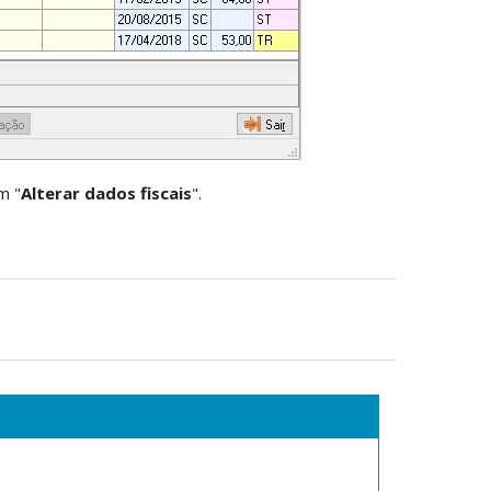
m "
Alterar dados fiscais
".