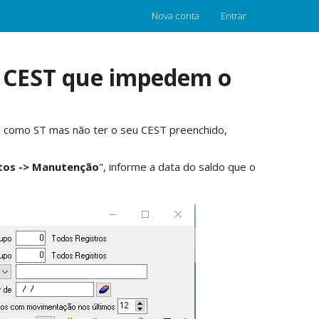
Nova conta
Entrar
o CEST que impedem o
do como ST mas não ter o seu CEST preenchido,
utos -> Manutenção
", informe a data do saldo que o