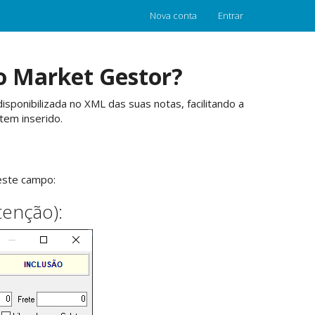
Nova conta
Entrar
o Market Gestor?
sponibilizada no XML das suas notas, facilitando a
tem inserido.
este campo:
tenção):