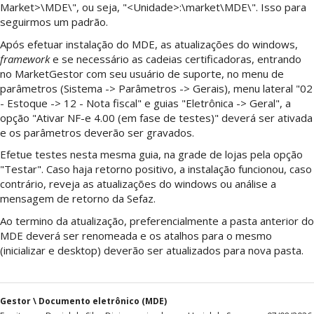
Market>\MDE\", ou seja, "<Unidade>:\market\MDE\". Isso para
seguirmos um padrão.
Após efetuar instalação do MDE, as atualizações do windows,
framework
e se necessário as cadeias certificadoras, entrando
no MarketGestor com seu usuário de suporte, no menu de
parâmetros (Sistema -> Parâmetros -> Gerais), menu lateral "02
- Estoque -> 12 - Nota fiscal" e guias "Eletrônica -> Geral", a
opção "Ativar NF-e 4.00 (em fase de testes)" deverá ser ativada
e os parâmetros deverão ser gravados.
Efetue testes nesta mesma guia, na grade de lojas pela opção
"Testar". Caso haja retorno positivo, a instalação funcionou, caso
contrário, reveja as atualizações do windows ou análise a
mensagem de retorno da Sefaz.
Ao termino da atualização, preferencialmente a pasta anterior do
MDE deverá ser renomeada e os atalhos para o mesmo
(inicializar e desktop) deverão ser atualizados para nova pasta.
Gestor \ Documento eletrônico (MDE)