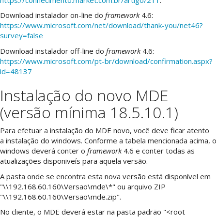
Download instalador on-line do
framework
4.6:
https://www.microsoft.com/net/download/thank-you/net46?
survey=false
Download instalador off-line do
framework
4.6:
https://www.microsoft.com/pt-br/download/confirmation.aspx?
id=48137
Instalação do novo MDE
(versão mínima 18.5.10.1)
Para efetuar a instalação do MDE novo, você deve ficar atento
a instalação do windows. Conforme a tabela mencionada acima, o
windows deverá conter o
framework
4.6 e conter todas as
atualizações disponiveís para aquela versão.
A pasta onde se encontra esta nova versão está disponível em
"\\192.168.60.160\Versao\mde\*" ou arquivo ZIP
"\\192.168.60.160\Versao\mde.zip".
No cliente, o MDE deverá estar na pasta padrão "<root