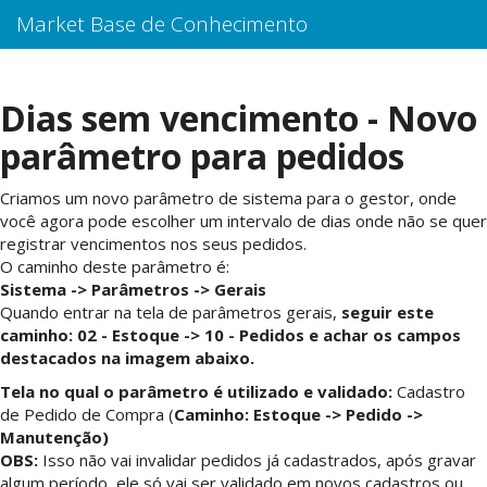
Market Base de Conhecimento
Dias sem vencimento - Novo
parâmetro para pedidos
Criamos um novo parâmetro de sistema para o gestor, onde
você agora pode escolher um intervalo de dias onde não se quer
registrar vencimentos nos seus pedidos.
O caminho deste parâmetro é:
Sistema -> Parâmetros -> Gerais
Quando entrar na tela de parâmetros gerais,
seguir este
caminho: 02 -
Estoque -> 10 - Pedidos e achar os campos
destacados na imagem abaixo.
Tela no qual o parâmetro é utilizado e validado:
Cadastro
de Pedido de Compra (
Caminho: Estoque -> Pedido ->
Manutenção)
OBS:
Isso não vai invalidar pedidos já cadastrados, após gravar
algum período, ele só vai ser validado em novos cadastros ou